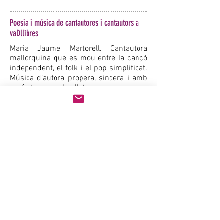
Poesia i música de cantautores i cantautors a
vaDllibres
Maria Jaume Martorell. Cantautora
mallorquina que es mou entre la cançó
independent, el folk i el pop simplificat.
Música d’autora propera, sincera i amb
un fort pes en les lletres, que es poden
qualificar de crues i transparents. Ha
format part del cicle de concerts
Músiques Mínimes, tocat a llocs com el
MoboFest, La Capsa de Música, Luz de
Gas i s’ha proclamat guanyadora del
Concurs Sona9 2019. Aquesta proposta
neix de la col·laboració amb el Festival
de Cançó d'Autor BARNASANTS.
Data:
13/03/2020 19:30h
Taquilla inversa
Més info:
aquí