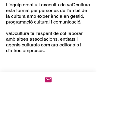
L'equip creatiu i executiu de vaDcultura
està format per persones de l'àmbit de
la cultura amb experiència en gestió,
programació cultural i comunicació.
vaDcultura té l'esperit de col·laborar
amb altres associacions, entitats i
agents culturals com ara editorials i
d'altres empreses.
Suma't al projecte
vaDcultura és un projecte obert a la
participació. Sabem que l'única manera
de fer cultura és estar connectats amb
el públic i crear una xarxa forta i
col·laborativa, és per això que t'invitem
a sumar-te al projecte per una quota
mínima anual de 10 euros i gaudir de
descomptes en llibres a vaDllibres i en
totes les activitats i tallers de